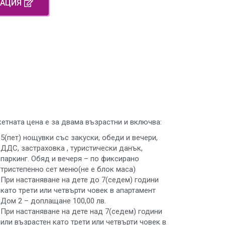
ВАЦИЯ
етната цена е за двама възрастни и включва:
5(пет) нощувки със закуски, обеди и вечери,
ДДС, застраховка , туристически данък,
паркинг. Обяд и вечеря – по фиксирано
тристепенно сет меню(не е блок маса)
При настаняване на дете до 7(седем) години
като трети или четвърти човек в апартамент
Дом 2 – доплащане 100,00 лв.
При настаняване на дете над 7(седем) години
или възрастен като трети или четвърти човек в