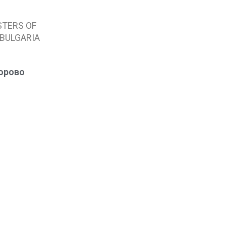
STERS OF
 BULGARIA
орово