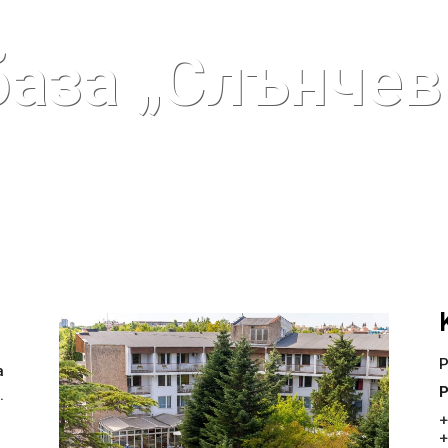
аза „Слънчев 
Р
а
.
+
+