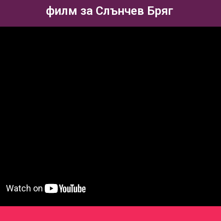
филм за Слънчев Бряг